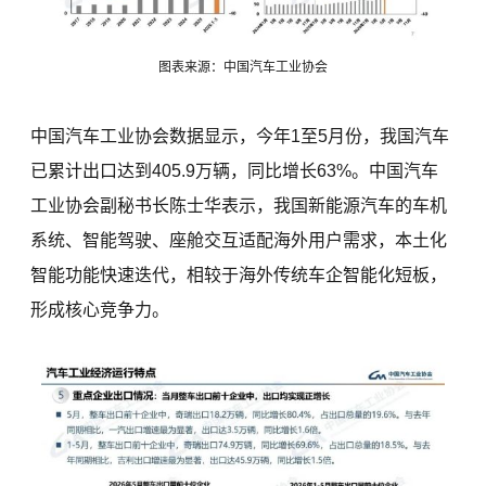
图表来源：中国汽车工业协会
中国汽车工业协会数据显示，今年1至5月份，我国汽车
已累计出口达到405.9万辆，同比增长63%。中国汽车
工业协会副秘书长陈士华表示，我国新能源汽车的车机
系统、智能驾驶、座舱交互适配海外用户需求，本土化
智能功能快速迭代，相较于海外传统车企智能化短板，
形成核心竞争力。