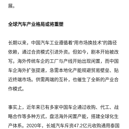
展。
全球汽车产业格局或将重塑
长期以来，中国汽车工业遵循着“用市场换技术”的路径
依赖，通过合资模式引进外资。但如今，剧本开始被改
写。海外传统车企的工厂与产线开始出现闲置，而中国
车企海外扩张提速，急需本地化产能规避贸易壁垒、贴
近终端市场。供需两端的互补，也催生了全新的产业合
作模式。
事实上，近年来已有多家中国车企通过收购、代工、战
略合作等多种方式，盘活海外闲置产能，搭建全球化生
产体系。2020年，长城汽车斥资47.2亿元收购通用泰国