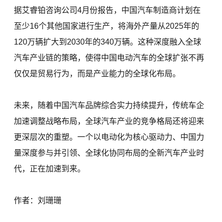
据艾睿铂咨询公司4月份报告，中国汽车制造商计划在
至少16个其他国家进行生产，将海外产量从2025年的
120万辆扩大到2030年的340万辆。这种深度融入全球
汽车产业链的策略，使得中国电动汽车的全球扩张不再
仅仅是贸易行为，而是产业能力的全球化布局。
未来，随着中国汽车品牌综合实力持续提升，传统车企
加速调整战略布局，全球汽车产业的竞争格局还将迎来
更深层次的重塑。一个以电动化为核心驱动力、中国力
量深度参与并引领、全球化协同布局的全新汽车产业时
代，正在加速到来。
作者：刘珊珊