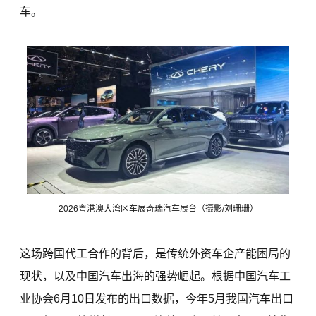
车。
2026粤港澳大湾区车展奇瑞汽车展台（摄影/刘珊珊）
这场跨国代工合作的背后，是传统外资车企产能困局的
现状，以及中国汽车出海的强势崛起。根据中国汽车工
业协会6月10日发布的出口数据，今年5月我国汽车出口