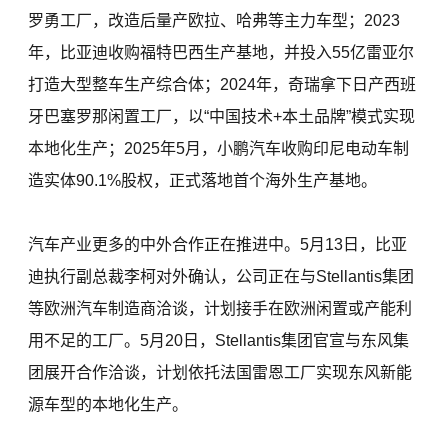
罗勇工厂，改造后量产欧拉、哈弗等主力车型；2023
年，比亚迪收购福特巴西生产基地，并投入55亿雷亚尔
打造大型整车生产综合体；2024年，奇瑞拿下日产西班
牙巴塞罗那闲置工厂，以“中国技术+本土品牌”模式实现
本地化生产；2025年5月，小鹏汽车收购印尼电动车制
造实体90.1%股权，正式落地首个海外生产基地。
汽车产业更多的中外合作正在推进中。5月13日，比亚
迪执行副总裁李柯对外确认，公司正在与Stellantis集团
等欧洲汽车制造商洽谈，计划接手在欧洲闲置或产能利
用不足的工厂。5月20日，Stellantis集团官宣与东风集
团展开合作洽谈，计划依托法国雷恩工厂实现东风新能
源车型的本地化生产。