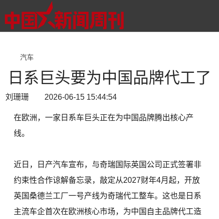
汽车
日系巨头要为中国品牌代工了
刘珊珊 2026-06-15 15:44:54
在欧洲，一家日系车巨头正在为中国品牌腾出核心产
线。
近日，日产汽车宣布，与奇瑞国际英国公司正式签署非
约束性合作谅解备忘录，敲定从2027财年4月起，开放
英国桑德兰工厂一号产线为奇瑞代工整车。这也是日系
主流车企首次在欧洲核心市场，为中国自主品牌代工造