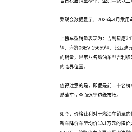
昔日稳居销量榜单、坐拥半数以上
乘联会数据显示，2026年4月乘
上榜车型销量表现为：吉利星愿34727辆、
辆、海狮06EV 15659辆、比亚迪
的销量，是第八名燃油车型吉利缤越
的临界位置。
值得注意的是，即便是前二十名榜单
燃油车型全面退守边缘市场。
如今，价格让利对于燃油车销量的
新车降价车型均价13.1万元的降价