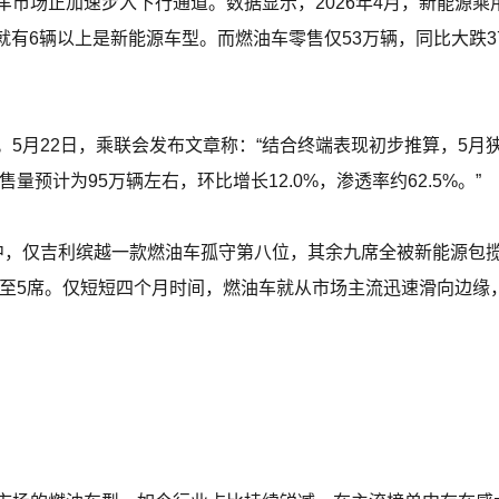
市场正加速步入下行通道。数据显示，2026年4月，新能源乘
辆车就有6辆以上是新能源车型。而燃油车零售仅53万辆，同比大跌3
5月22日，乘联会发布文章称：“结合终端表现初步推算，5月狭
量预计为95万辆左右，环比增长12.0%，渗透率约62.5%。”
中，仅吉利缤越一款燃油车孤守第八位，其余九席全被新能源包
再减至5席。仅短短四个月时间，燃油车就从市场主流迅速滑向边