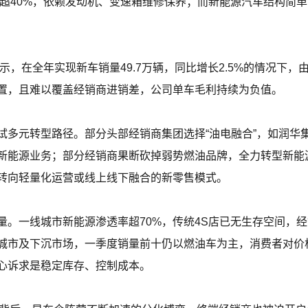
比超40%，依赖发动机、变速箱维修保养；而新能源汽车结构简
显示，在全年实现新车销量49.7万辆，同比增长2.5%的情况下
置，且难以覆盖经销商进销差，公司单车毛利持续为负值。
多元转型路径。部分头部经销商集团选择“油电融合”，如润华集
新能源业务；部分经销商果断砍掉弱势燃油品牌，全力转型新能
转向轻量化运营或线上线下融合的新零售模式。
量。一线城市新能源渗透率超70%，传统4S店已无生存空间，
城市及下沉市场，一季度销量前十仍以燃油车为主，消费者对价
心诉求是稳定库存、控制成本。