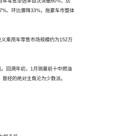
用车零售渗透率首次突破60%，达
7%、环比骤降33%，拖累车市整体
义乘用车零售市场规模约为152万
揽。回溯年初，1月销量前十中燃油
缘，曾经的绝对主角沦为少数派。