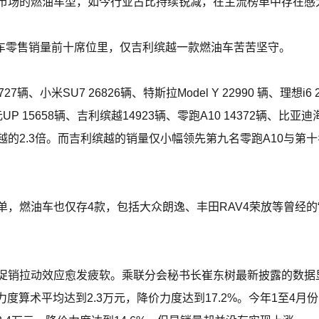
市场的燃油车型，如今行业占比持续锐减，在主流榜单中存在感
用车零售销量前十席位里，仅吉利缤越一款燃油车苦苦坚守。
小米SU7 26826辆、特斯拉Model Y 22990 辆、理想i6 2
元UP 15658辆、吉利缤越14923辆、零跑A10 14372辆、比
的2.3倍。而吉利缤越的销量仅小幅领先第九名零跑A10与第
，燃油车也仅存4款，包括大众朗逸、丰田RAV4荣放等曾经的“
促销拉动效应愈发疲软。乘联分会秘书长崔东树最新披露的数据显
力度算术平均达到2.3万元，降价力度达到17.2%。今年1至4