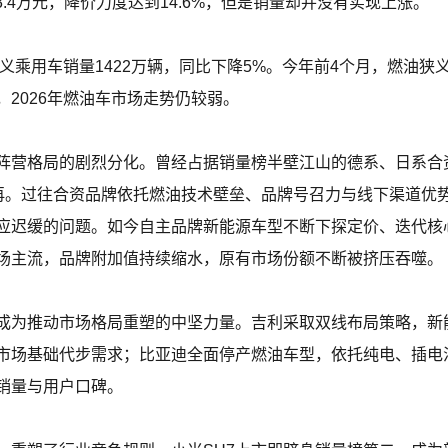
3.4万元，降价力度达到14.6%，但是销量却并没有实现上涨。
狭义乘用车销量1422万辆，同比下降5%。今年前4个月，燃油狭
，2026年燃油车市场走势仍较弱。
阵营格局的剧烈分化。曾经占据销量榜半壁江山的德系、日系合
不再。过往合资品牌依托燃油技术壁垒、品牌号召力与线下渠道优
应迟缓的问题。如今自主品牌新能源车型不断下探定价、迭代核
场主流，品牌附加值持续缩水，原有市场份额不断被挤压吞噬。
成为推动市场格局重塑的中坚力量。吉利采取双线布局策略，新
市场基础代步需求；比亚迪全面停产燃油车型，依托纯电、插电
销量与用户口碑。