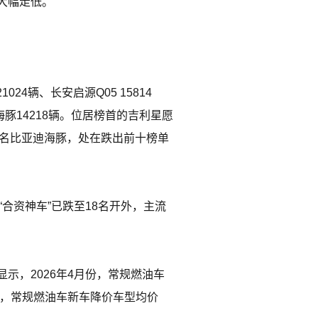
大幅走低。
1024辆、长安启源Q05 15814
亚迪海豚14218辆。位居榜首的吉利星愿
十名比亚迪海豚，处在跌出前十榜单
合资神车”已跌至18名开外，主流
示，2026年4月份，常规燃油车
月份，常规燃油车新车降价车型均价