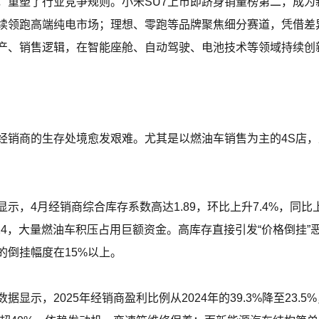
重塑了行业竞争规则。小米SU7上市即跻身销量榜第二，成为新晋黑
续领跑高端纯电市场；理想、零跑等品牌聚焦细分赛道，凭借差
产、销售逻辑，在智能座舱、自动驾驶、电池技术等领域持续创
经销商的生存处境愈发艰难。尤其是以燃油车销售为主的4S店
，4月经销商综合库存系数高达1.89，环比上升7.4%，同比上升
4，大量燃油车积压占用巨额资金。高库存直接引发“价格倒挂”恶性
的倒挂幅度在15%以上。
显示，2025年经销商盈利比例从2024年的39.3%降至23.5