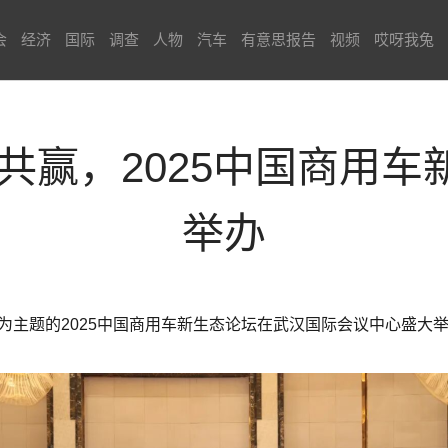
会
经济
国际
调查
人物
汽车
有意思报告
视频
哎呀我兔
共赢，2025中国商用
举办
赢”为主题的2025中国商用车新生态论坛在武汉国际会议中心盛大