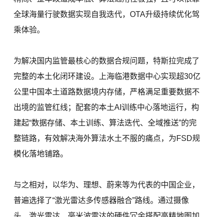
全球海量行驶数据实现自我迭代，OTA升级持续优化驾
乘体验。
为解决国内监管最核心的数据合规问题，特斯拉完成了
完整的本土化闭环建设。上海临港数据中心实现超30亿
公里中国本土道路数据境内存储，严格满足重要数据不
出境的监管红线；配套的本土AI训练中心落地运行，构
建起“数据存储、本土训练、算法迭代、全域推送”的完
整链路，有效解决海外算法水土不服的痛点，为FSD规
模化落地铺路。
与之相对，以华为、理想、蔚来等为代表的中国企业，
普遍选择了“激光雷达多传感器融合”路线。通过摄像
头、激光雷达、毫米波雷达的硬件冗余搭配高精地图加