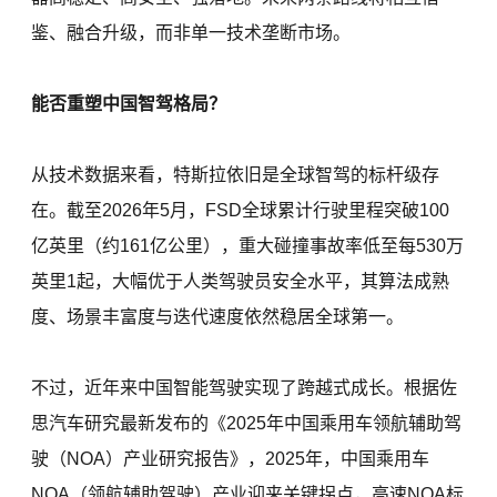
鉴、融合升级，而非单一技术垄断市场。
能否重塑中国智驾格局？
从技术数据来看，特斯拉依旧是全球智驾的标杆级存
在。截至2026年5月，FSD全球累计行驶里程突破100
亿英里（约161亿公里），重大碰撞事故率低至每530万
英里1起，大幅优于人类驾驶员安全水平，其算法成熟
度、场景丰富度与迭代速度依然稳居全球第一。
不过，近年来中国智能驾驶实现了跨越式成长。根据佐
思汽车研究最新发布的《2025年中国乘用车领航辅助驾
驶（NOA）产业研究报告》，2025年，中国乘用车
NOA（领航辅助驾驶）产业迎来关键拐点，高速NOA标