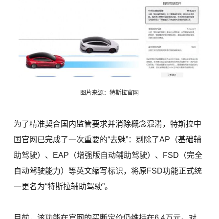
图片来源：特斯拉官网
为了精准契合国内监管要求并消除概念混淆，特斯拉中
国官网已完成了一次重要的“去魅”：剔除了AP（基础辅
助驾驶）、EAP（增强版自动辅助驾驶）、FSD（完全
自动驾驶能力）等英文缩写标识，将原FSD功能正式统
一更名为“特斯拉辅助驾驶”。
目前，该功能在官网的买断定价仍维持在6.4万元。对