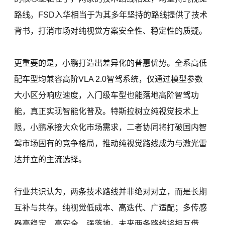
路线。FSD入华相当于为其多年坚持的路线提供了技术
背书，打消市场对纯视觉方案安全性、稳定性的质疑。
更重要的是，小鹏打造出差异化的普惠优势。全系高低
配车型均兼容高阶VLA 2.0智驾系统，仅通过模型参数
大小区分响应速度，入门级车型也能落地高阶智驾功
能，真正实现智能化普及。特斯拉树立纯视觉技术上
限，小鹏承接大众化市场需求，二者协同将打破国内智
驾市场固有的竞争格局，推动纯视觉路线成为与激光雷
达并立的主流选择。
行业共识认为，两条技术路线并非绝对对立，而是长期
互补与共存。纯视觉低成本、高迭代、广适配；多传感
器高稳定、高安全、强落地。未来两条路线将相互借