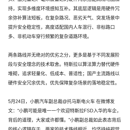
持，实现多维度环境感知互补。其底层逻辑是用硬件冗
余弥补算法短板，在复杂路况、恶劣天气、突发场景中
提升安全稳定性，高度适配国内人车混行、非标路口
多、非机动车穿行频繁的复杂道路环境。
两条路线并无绝对的优劣之分，更多是基于不同发展阶
段与安全理念的技术取舍。特斯拉以算法算力替代硬件
堆砌，追求轻量化、低成本、普适性；国产主流路线以
硬件安全冗余优先，优先保障复杂场景的落地稳定性。
5月24日，小鹏汽车副总裁@托马斯电火车 在微博发
文：“小鹏可能是唯一一个欢迎特斯拉FSD入华的车企，
背后的道理，大家或许都懂。”小鹏副总裁如此表态背后
的核心逻辑在于，两家的技术路线相近，均坚持纯视觉